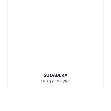
SUDADERA
Rango
19,60
€
-
20,75
€
de
precios:
desde
19,60 €