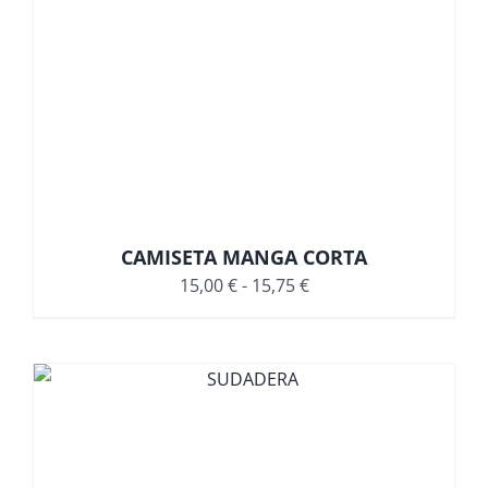
CAMISETA MANGA CORTA
Rango
15,00
€
-
15,75
€
de
precios:
desde
15,00 €
hasta
15,75 €