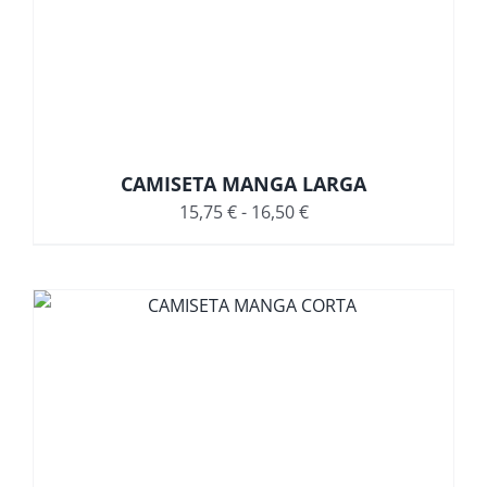
CAMISETA MANGA LARGA
Rango
15,75
€
-
16,50
€
de
precios:
desde
15,75 €
hasta
16,50 €