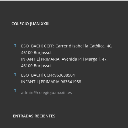
hasta
20,75 €
COLEGIO JUAN XXIII
ESO|BACH|CCFF: Carrer d'Isabel la Catòlica, 46,
46100 Burjassot
INFANTIL|PRIMARIA: Avenida Pi i Margall, 47,
46100 Burjassot
ESO|BACH|CCFF:963638504
INFANTIL|PRIMARIA:963641958
admin@colegiojuanxxiii.es
ENTRADAS RECIENTES