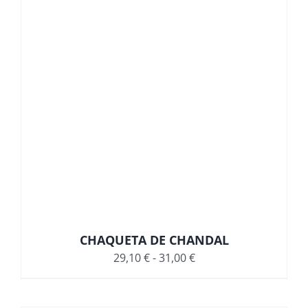
CHAQUETA DE CHANDAL
Rango
29,10
€
-
31,00
€
de
precios: