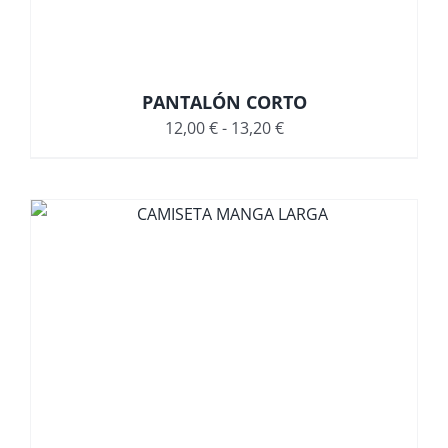
PANTALÓN CORTO
Rango
12,00
€
-
13,20
€
de
precios:
desde
12,00 €
hasta
13,20 €