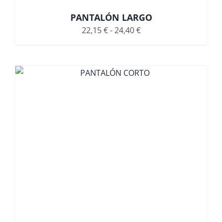
PANTALÓN LARGO
Rango
22,15
€
-
24,40
€
de
precios:
desde
22,15 €
hasta
24,40 €