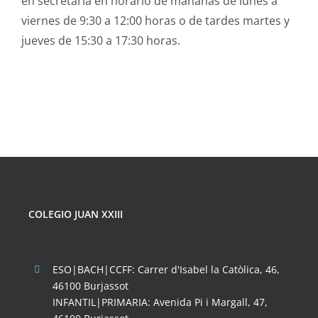
en secretaría en horario de mañanas de lunes a
viernes de 9:30 a 12:00 horas o de tardes martes y
jueves de 15:30 a 17:30 horas.
COLEGIO JUAN XXIII
ESO|BACH|CCFF: Carrer d'Isabel la Catòlica, 46,
46100 Burjassot
INFANTIL|PRIMARIA: Avenida Pi i Margall, 47,