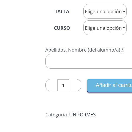
precios:
TALLA
desde
15,75 €
CURSO
hasta
16,50 €
Apellidos, Nombre (del alumno/a)
*
Añadir al carrit
CAMISETA
MANGA
LARGA
cantidad
Categoría:
UNIFORMES