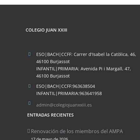
COLEGIO JUAN XXIII
ESO|BACH|CCFF: Carrer d'Isabel la Catòlica, 46,
46100 Burjassot
INFANTIL|PRIMARIA: Avenida Pi i Margall, 47,
46100 Burjassot
ESO|BACH|CCFF:963638504
INFANTIL|PRIMARIA:963641958
admin@colegiojuanxxiii.es
ENTRADAS RECIENTES
Renovación de los miembros del AMPA
17 de mayo de 2026