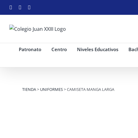
Saltar
Facebook
Instagram
YouTube
al
contenido
Patronato
Centro
Niveles Educativos
Bach
TIENDA
>
UNIFORMES
> CAMISETA MANGA LARGA