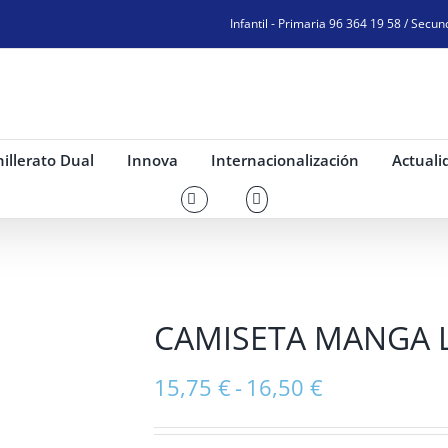
Infantil - Primaria 96 364 19 58 / Secun
illerato Dual
Innova
Internacionalización
Actuali
CAMISETA MANGA 
Rango
15,75
€
-
16,50
€
de