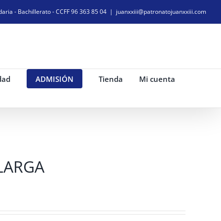
daria - Bachillerato - CCFF 96 363 85 04
|
juanxxiii@patronatojuanxxiii.com
dad
ADMISIÓN
Tienda
Mi cuenta
LARGA