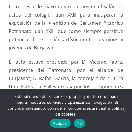
El martes 7 de mayo nos reunimos en el salón de
actos del colegio Juan XXIII para inaugurar la
exposición de la IX edición del Certamen Pictórico
Patronato Juan XXIII, que como siempre persigue
potenciar la expresión artística entre los niños y
jóvenes de Burjassot.
El acto estuvo presidido por D. Vicente Fabra,
presidente del Patronato, por el alcalde de
Burjassot, D. Rafael García, la concejala de cultura
Dña. Estefanía Ballesteros y por los componentes
de la comisión del certamen pictórico junto a su
Este sitio web utiliza cookies propias y de terceros para
coordinadora, Dña. Amparo Ballester.
mejorar nuestros servicios y optimizar su navegación. Si
continúa navegando, consideramos que acepta nuestra política
de cookies.
Este año se han presentado 310 obras, realizadas
Aceptar
No
por niños y jóvenes que viven o estudian en