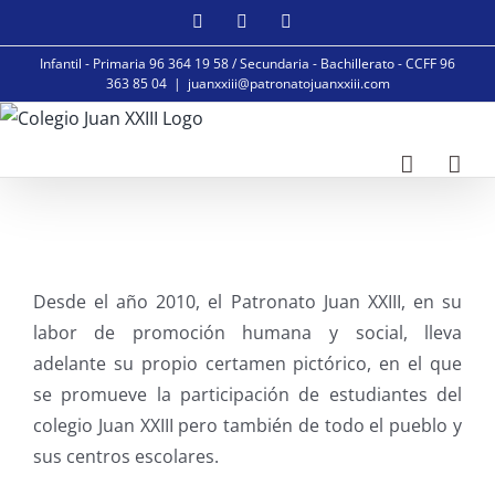
Saltar
Facebook
Instagram
YouTube
al
Infantil - Primaria 96 364 19 58 / Secundaria - Bachillerato - CCFF 96
contenido
363 85 04
|
juanxxiii@patronatojuanxxiii.com
Desde el año 2010, el Patronato Juan XXIII, en su
labor de promoción humana y social, lleva
adelante su propio certamen pictórico, en el que
se promueve la participación de estudiantes del
colegio Juan XXIII pero también de todo el pueblo y
sus centros escolares.