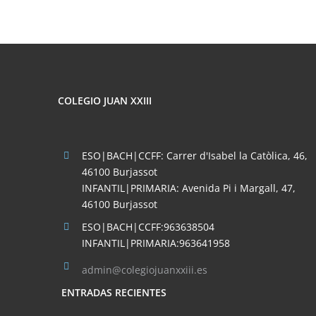
COLEGIO JUAN XXIII
ESO|BACH|CCFF: Carrer d'Isabel la Catòlica, 46,
46100 Burjassot
INFANTIL|PRIMARIA: Avenida Pi i Margall, 47,
46100 Burjassot
ESO|BACH|CCFF:963638504
INFANTIL|PRIMARIA:963641958
admin@colegiojuanxxiii.es
ENTRADAS RECIENTES