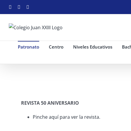
Saltar
Facebook
Instagram
YouTube
al
contenido
Patronato
Centro
Niveles Educativos
Bach
REVISTA 50 ANIVERSARIO
Pinche aquí para ver la revista.