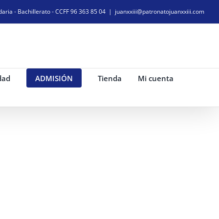
daria - Bachillerato - CCFF 96 363 85 04
|
juanxxiii@patronatojuanxxiii.com
dad
ADMISIÓN
Tienda
Mi cuenta