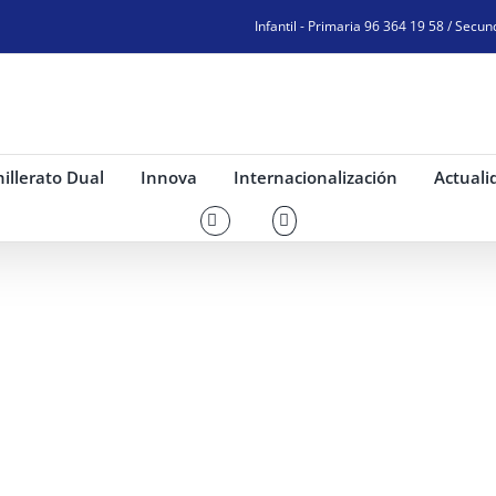
Infantil - Primaria 96 364 19 58 / Secun
illerato Dual
Innova
Internacionalización
Actuali