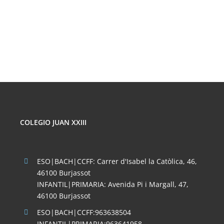
COLEGIO JUAN XXIII
ESO|BACH|CCFF: Carrer d'Isabel la Catòlica, 46,
46100 Burjassot
INFANTIL|PRIMARIA: Avenida Pi i Margall, 47,
46100 Burjassot
ESO|BACH|CCFF:963638504
INFANTIL|PRIMARIA:963641958