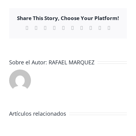
VACANTE
DE
Share This Story, Choose Your Platform!
PROFESORADO
Facebook
X
Reddit
LinkedIn
WhatsApp
Tumblr
Pinterest
Vk
Xing
Correo
electrónico
Sobre el Autor:
RAFAEL MARQUEZ
Artículos relacionados
✨
Graduación
4º