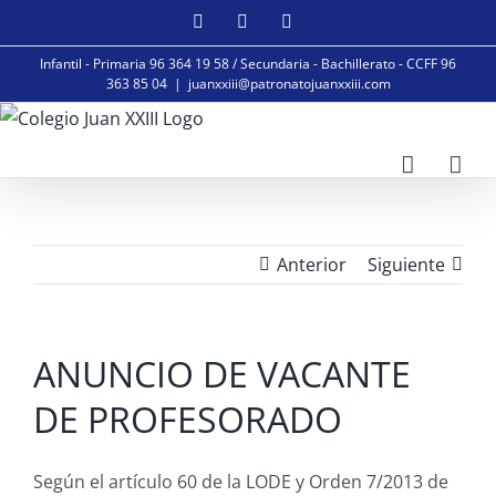
Saltar
Facebook
Instagram
YouTube
al
Infantil - Primaria 96 364 19 58 / Secundaria - Bachillerato - CCFF 96
contenido
363 85 04
|
juanxxiii@patronatojuanxxiii.com
Anterior
Siguiente
ANUNCIO DE VACANTE
DE PROFESORADO
Según el artículo 60 de la LODE y Orden 7/2013 de