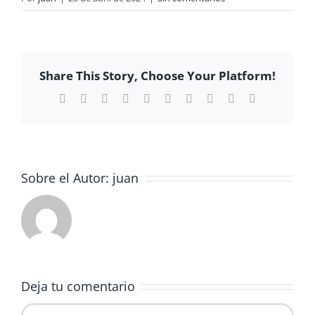
Share This Story, Choose Your Platform!
Facebook
X
Reddit
LinkedIn
WhatsApp
Tumblr
Pinterest
Vk
Xing
Correo
electrónico
Sobre el Autor:
juan
Deja tu comentario
Comentar