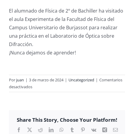
El alumnado de Física de 2º de Bachiller ha visitado
el aula Experimenta de la Facultad de Física del
Campus Universitario de Burjassot para realizar
una práctica en el Laboratorio de Óptica sobre
Difracción.
¡Nunca dejamos de aprender!
Por
juan
|
3 de marzo de 2024
|
Uncategorized
|
Comentarios
en
desactivados
FÍSICA
AL
ALCANCE
DE
Share This Story, Choose Your Platform!
TODOS
Facebook
X
Reddit
LinkedIn
WhatsApp
Tumblr
Pinterest
Vk
Xing
Correo