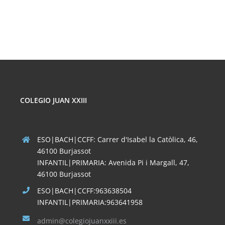
para
recordar
COLEGIO JUAN XXIII
ESO|BACH|CCFF: Carrer d'Isabel la Catòlica, 46,
46100 Burjassot
INFANTIL|PRIMARIA: Avenida Pi i Margall, 47,
46100 Burjassot
ESO|BACH|CCFF:963638504
INFANTIL|PRIMARIA:963641958
admin@colegiojuanxxiii.es