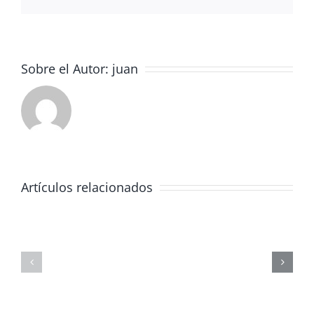
electrón
Sobre el Autor:
juan
Artículos relacionados
Graduación
4º
ESO
ESCUELA
–
DE
Un
VERANO
día
2025