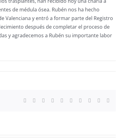
os trasplantes, han recibido hoy una charla a
dentes de médula ósea. Rubén nos ha hecho
e Valenciana y entró a formar parte del Registro
decimiento después de completar el proceso de
das y agradecemos a Rubén su importante labor
Facebook
X
Reddit
LinkedIn
WhatsApp
Tumblr
Pinterest
Vk
Xing
Correo
electrónico