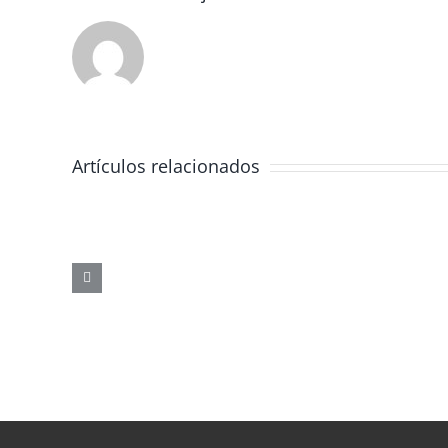
Artículos relacionados
JORNADA
FORMATIVA
SOBRE
LOS
PELIGROS
DE
LAS
REDES
SOCIALES