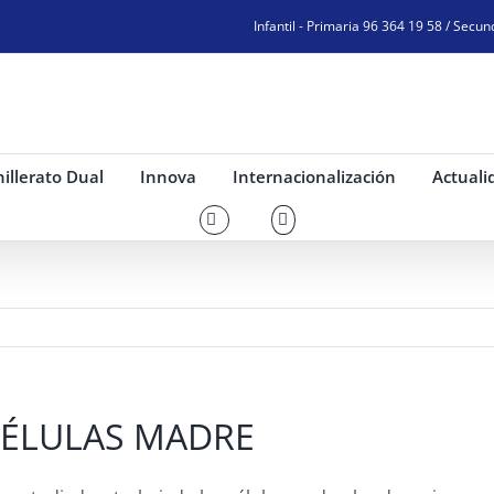
Infantil - Primaria 96 364 19 58 / Secun
illerato Dual
Innova
Internacionalización
Actuali
CÉLULAS MADRE