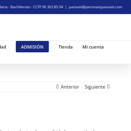
daria - Bachillerato - CCFF 96 363 85 04
|
juanxxiii@patronatojuanxxiii.com
dad
ADMISIÓN
Tienda
Mi cuenta
Anterior
Siguiente