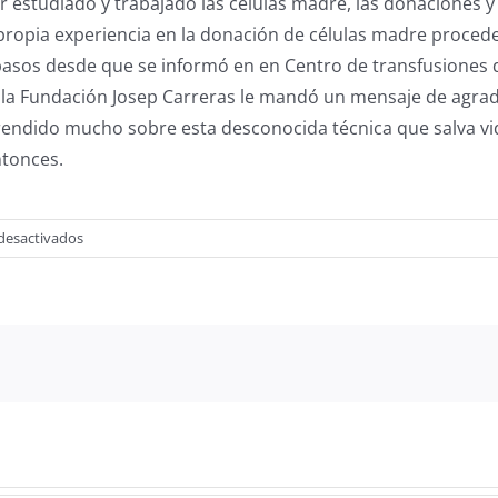
estudiado y trabajado las células madre, las donaciones y l
propia experiencia en la donación de células madre proce
 pasos desde que se informó en en Centro de transfusiones d
la Fundación Josep Carreras le mandó un mensaje de agra
ndido mucho sobre esta desconocida técnica que salva vi
ntonces.
en
desactivados
CHARLA
DONACIÓN
DE
CÉLULAS
MADRE