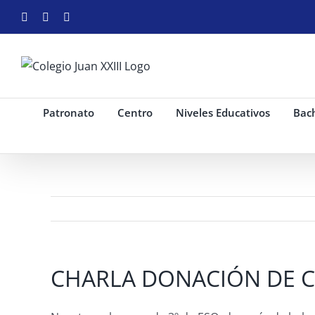
Saltar
Facebook
Instagram
YouTube
al
contenido
Patronato
Centro
Niveles Educativos
Bach
CHARLA DONACIÓN DE 