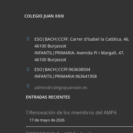
COLEGIO JUAN XXIII
ESO|BACH|CCFF: Carrer d'Isabel la Catòlica, 46,
46100 Burjassot
INFANTIL|PRIMARIA: Avenida Pi i Margall, 47,
46100 Burjassot
ESO|BACH|CCFF:963638504
INFANTIL|PRIMARIA:963641958
admin@colegiojuanxxiii.es
ENTRADAS RECIENTES
Renovación de los miembros del AMPA
17 de mayo de 2026