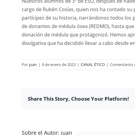
Nuestros alumnos de 3º de ESO, después de haber 
cargo de Rubén Cosías, quien nos ha contado su 
partícipes de su historia, narrándonos todos los
de donantes de médula ósea (REDMO), hasta que 
donación de médula que protagonizó. Hemos apre
divulgativa que ha decidido llevar a cabo desde e
Por
juan
|
9 de enero de 2023
|
CANAL ÉTICO
|
Comentarios 
Share This Story, Choose Your Platform!
Sobre el Autor:
juan