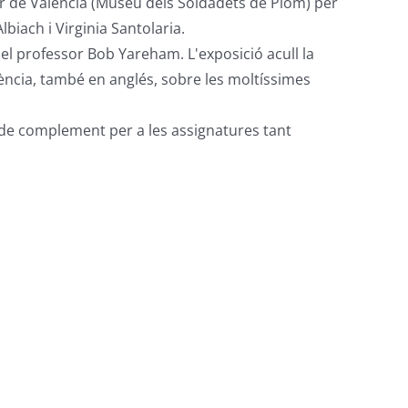
ber de València (Museu dels Soldadets de Plom) per
biach i Virginia Santolaria.
pel professor Bob Yareham. L'exposició acull la
ència, també en anglés, sobre les moltíssimes
r de complement per a les assignatures tant