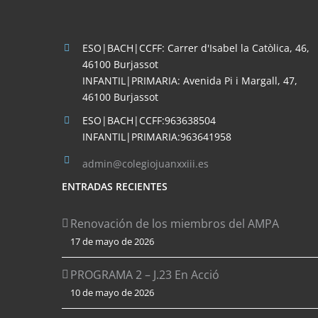
ESO|BACH|CCFF: Carrer d'Isabel la Catòlica, 46,
46100 Burjassot
INFANTIL|PRIMARIA: Avenida Pi i Margall, 47,
46100 Burjassot
ESO|BACH|CCFF:963638504
INFANTIL|PRIMARIA:963641958
admin@colegiojuanxxiii.es
ENTRADAS RECIENTES
Renovación de los miembros del AMPA
17 de mayo de 2026
PROGRAMA 2 – J.23 En Acció
10 de mayo de 2026