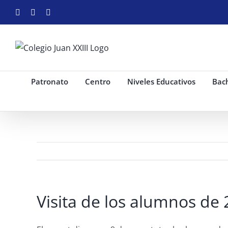
Saltar
Facebook
Instagram
YouTube
al
contenido
Patronato
Centro
Niveles Educativos
Bach
Visita de los alumnos de 