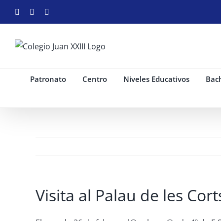
Saltar
Facebook
Instagram
YouTube
al
contenido
Patronato
Centro
Niveles Educativos
Bach
Visita al Palau de les Cor