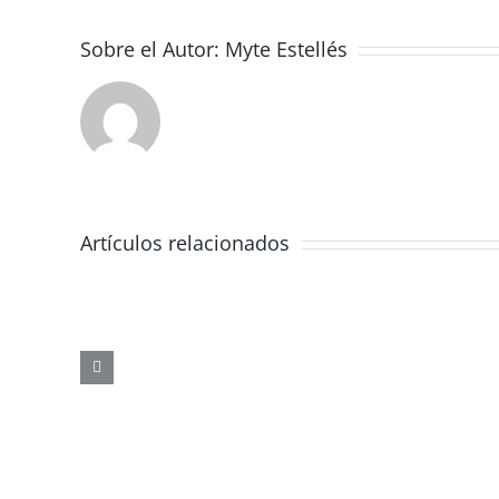
Sobre el Autor:
Myte Estellés
Artículos relacionados
JORNADA
FORMATIVA
SOBRE
LOS
PELIGROS
DE
LAS
REDES
SOCIALES