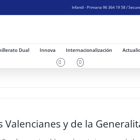
Infantil - Primaria 96 364 19 58 / Secun
illerato Dual
Innova
Internacionalización
Actuali
ts Valencianes y de la Generali