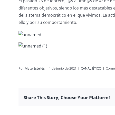
El pasado 26 de febrero, l@s alumn@s de 4º de E.
diferentes objetivos, siendo los más destacables 
del sistema democrático en el que vivimos. La acti
ello y por su comportamiento.
Por
Myte Estellés
|
1 de junio de 2021
|
CANAL ÉTICO
|
Comen
Share This Story, Choose Your Platform!