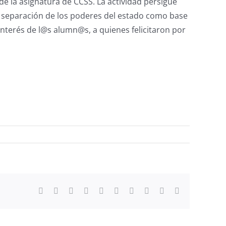
e la asignatura de CCSS. La actividad persigue
la separación de los poderes del estado como base
 interés de l@s alumn@s, a quienes felicitaron por
Facebook
X
Reddit
LinkedIn
WhatsApp
Tumblr
Pinterest
Vk
Xing
Correo
electrónico