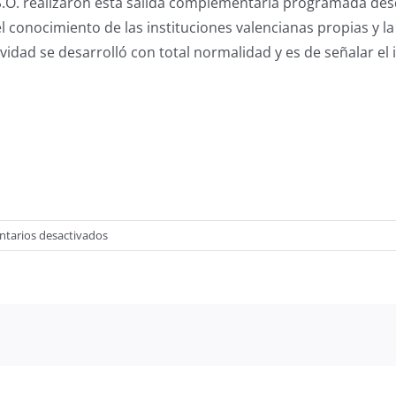
S.O. realizaron esta salida complementaria programada desd
el conocimiento de las instituciones valencianas propias y 
vidad se desarrolló con total normalidad y es de señalar el
en
tarios desactivados
Visita
al
Palau
de
les
Corts
Valencianes