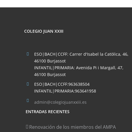
COLEGIO JUAN XXIII
ESO|BACH|CCFF: Carrer d'Isabel la Catòlica, 46,
46100 Burjassot
INFANTIL|PRIMARIA: Avenida Pi i Margall, 47,
46100 Burjassot
ESO|BACH|CCFF:963638504
INFANTIL|PRIMARIA:963641958
admin@colegiojuanxxiii.es
ENTRADAS RECIENTES
Renovación de los miembros del AMPA