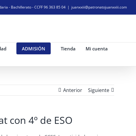
daria - Bachillerato - CCFF 96 363 85 04
|
juanxxiii@patronatojuanxxiii.com
dad
ADMISIÓN
Tienda
Mi cuenta
Anterior
Siguiente
tat con 4º de ESO