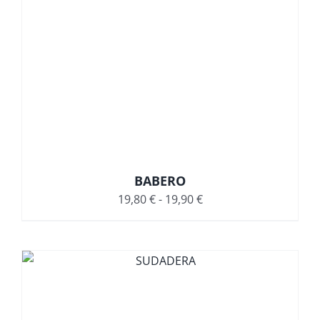
BABERO
Rango
19,80
€
-
19,90
€
de
precios:
desde
19,80 €
hasta
19,90 €