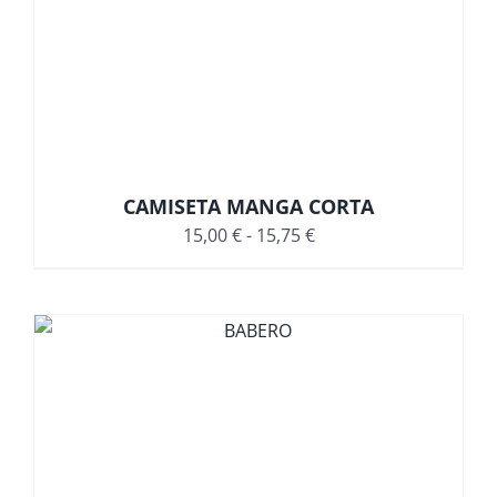
CAMISETA MANGA CORTA
Rango
15,00
€
-
15,75
€
de
precios:
desde
15,00 €
hasta
15,75 €