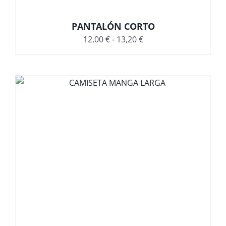
PANTALÓN CORTO
Rango
12,00
€
-
13,20
€
de
precios:
desde
12,00 €
hasta
13,20 €