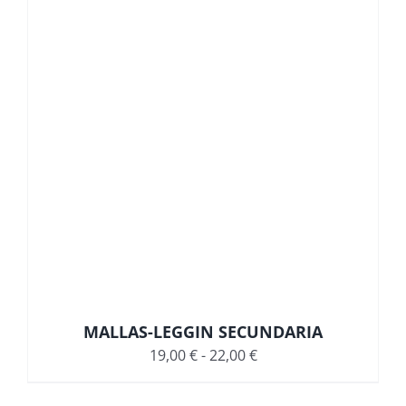
hasta
31,00 €
MALLAS-LEGGIN SECUNDARIA
Rango
19,00
€
-
22,00
€
de
precios: