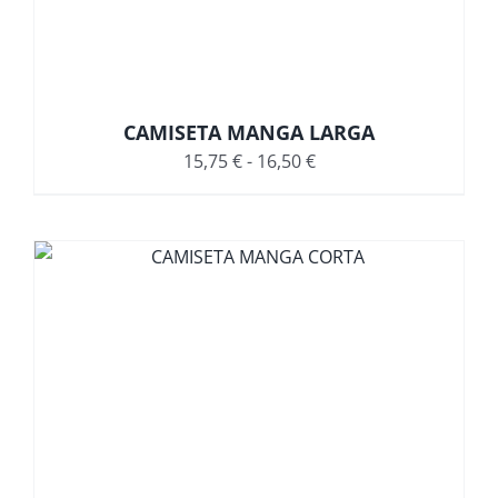
CAMISETA MANGA LARGA
Rango
15,75
€
-
16,50
€
de
precios:
desde
15,75 €
hasta
16,50 €