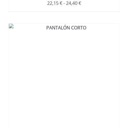
Rango
22,15
€
-
24,40
€
de
precios:
desde
22,15 €
hasta
24,40 €