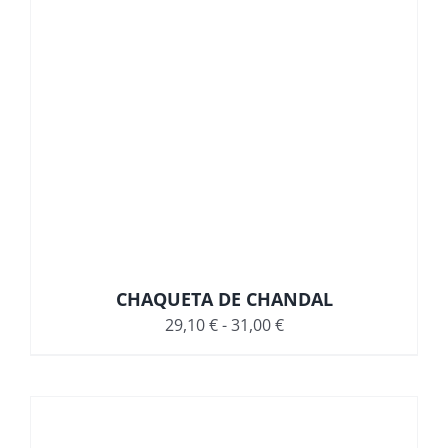
CHAQUETA DE CHANDAL
Rango
29,10
€
-
31,00
€
de
precios:
desde
29,10 €