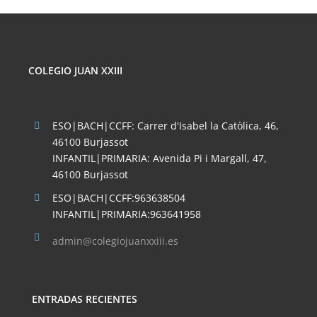
19,60 €
hasta
20,75 €
COLEGIO JUAN XXIII
ESO|BACH|CCFF: Carrer d'Isabel la Catòlica, 46,
46100 Burjassot
INFANTIL|PRIMARIA: Avenida Pi i Margall, 47,
46100 Burjassot
ESO|BACH|CCFF:963638504
INFANTIL|PRIMARIA:963641958
admin@colegiojuanxxiii.es
ENTRADAS RECIENTES