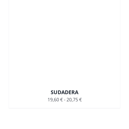
SUDADERA
Rango
19,60
€
-
20,75
€
de
precios:
desde