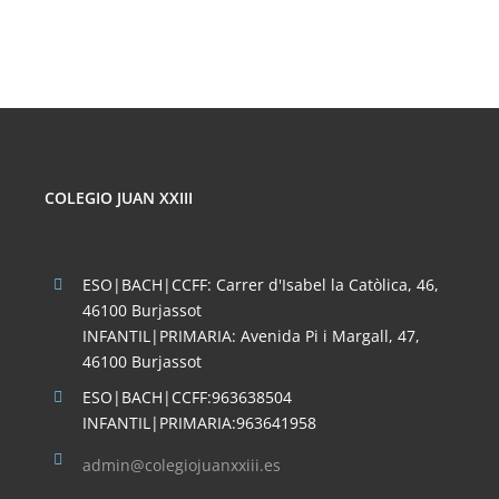
COLEGIO JUAN XXIII
ESO|BACH|CCFF: Carrer d'Isabel la Catòlica, 46,
46100 Burjassot
INFANTIL|PRIMARIA: Avenida Pi i Margall, 47,
46100 Burjassot
ESO|BACH|CCFF:963638504
INFANTIL|PRIMARIA:963641958
admin@colegiojuanxxiii.es