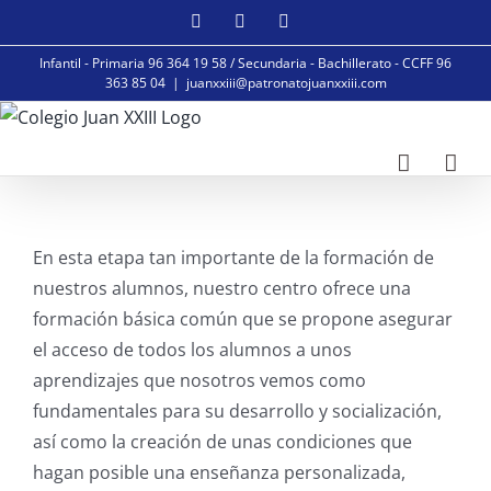
Saltar
Facebook
Instagram
YouTube
al
Infantil - Primaria 96 364 19 58 / Secundaria - Bachillerato - CCFF 96
contenido
363 85 04
|
juanxxiii@patronatojuanxxiii.com
En esta etapa tan importante de la formación de
nuestros alumnos, nuestro centro ofrece una
formación básica común que se propone asegurar
el acceso de todos los alumnos a unos
aprendizajes que nosotros vemos como
fundamentales para su desarrollo y socialización,
así como la creación de unas condiciones que
hagan posible una enseñanza personalizada,