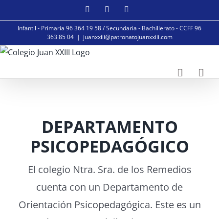
Saltar
Facebook
Instagram
YouTube
al
Infantil - Primaria 96 364 19 58 / Secundaria - Bachillerato - CCFF 96
contenido
363 85 04
|
juanxxiii@patronatojuanxxiii.com
DEPARTAMENTO
PSICOPEDAGÓGICO
El colegio Ntra. Sra. de los Remedios
cuenta con un Departamento de
Orientación Psicopedagógica. Este es un