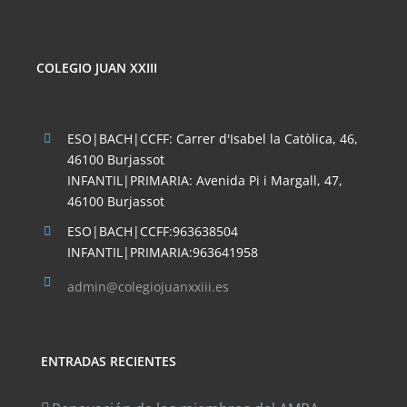
COLEGIO JUAN XXIII
ESO|BACH|CCFF: Carrer d'Isabel la Catòlica, 46,
46100 Burjassot
INFANTIL|PRIMARIA: Avenida Pi i Margall, 47,
46100 Burjassot
ESO|BACH|CCFF:963638504
INFANTIL|PRIMARIA:963641958
admin@colegiojuanxxiii.es
ENTRADAS RECIENTES