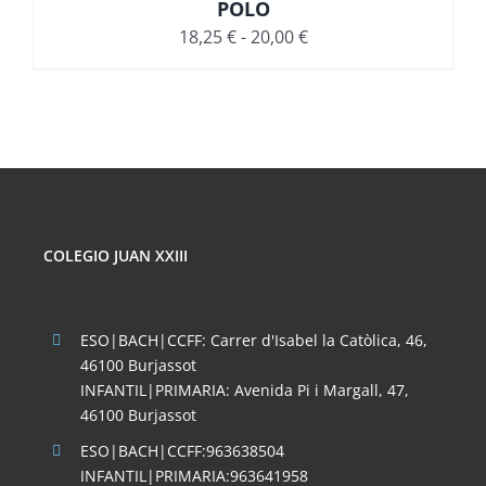
POLO
Rango
18,25
€
-
20,00
€
de
precios:
desde
18,25 €
hasta
20,00 €
COLEGIO JUAN XXIII
ESO|BACH|CCFF: Carrer d'Isabel la Catòlica, 46,
46100 Burjassot
INFANTIL|PRIMARIA: Avenida Pi i Margall, 47,
46100 Burjassot
ESO|BACH|CCFF:963638504
INFANTIL|PRIMARIA:963641958