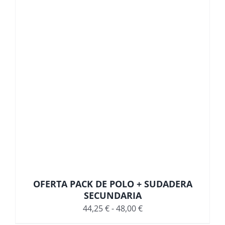
hasta
38,00 €
OFERTA PACK DE POLO + SUDADERA
SECUNDARIA
Rango
44,25
€
-
48,00
€
de