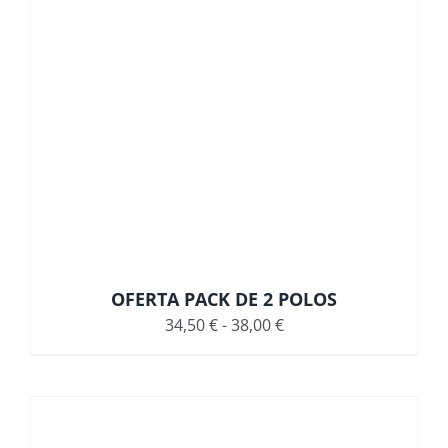
OFERTA PACK DE 2 POLOS
Rango
34,50
€
-
38,00
€
de
precios:
desde
34,50 €