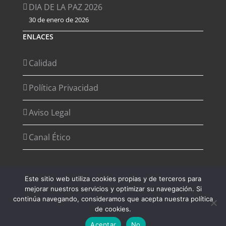
DIA DE LA PAZ 2026
30 de enero de 2026
ENLACES
Calidad
Política Privacidad
Aviso Legal
Canal Ético
Este sitio web utiliza cookies propias y de terceros para
mejorar nuestros servicios y optimizar su navegación. Si
Copyright 2012 - 2026 Desarrollado por
Agencia de Marketing
continúa navegando, consideramos que acepta nuestra política
Digital - Digital2G
de cookies.
Aceptar
No
Facebook
Instagram
YouTube