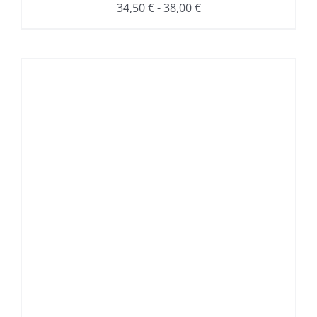
Rango
34,50
€
-
38,00
€
de
precios:
desde
34,50 €
hasta
38,00 €