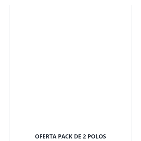
desde
19,00 €
hasta
22,00 €
OFERTA PACK DE 2 POLOS