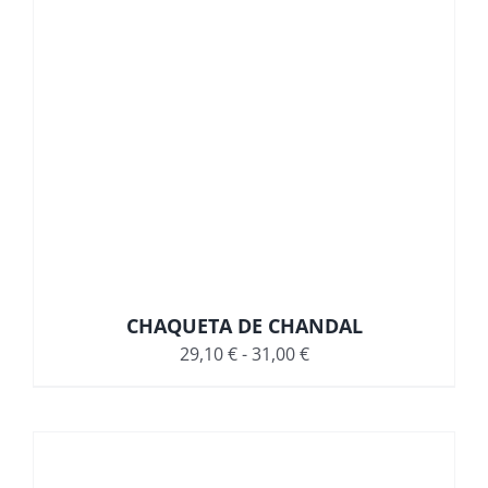
CHAQUETA DE CHANDAL
Rango
29,10
€
-
31,00
€
de
precios:
desde
29,10 €