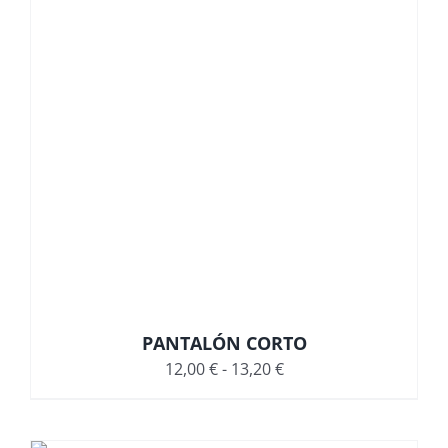
24,40 €
PANTALÓN CORTO
Rango
12,00
€
-
13,20
€
de
precios: