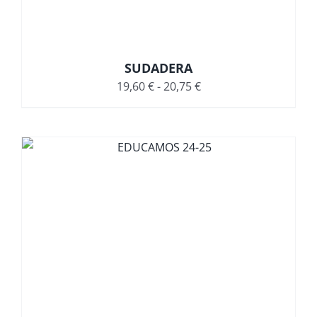
SUDADERA
Rango
19,60
€
-
20,75
€
de
precios:
desde
19,60 €
hasta
20,75 €