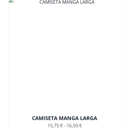
desde
12,00 €
hasta
13,20 €
CAMISETA MANGA LARGA
Rango
15,75
€
-
16,50
€