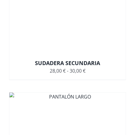
SUDADERA SECUNDARIA
Rango
28,00
€
-
30,00
€
de
precios:
desde
28,00 €
hasta
30,00 €