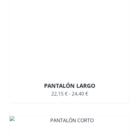
PANTALÓN LARGO
Rango
22,15
€
-
24,40
€
de
precios:
desde
22,15 €
hasta