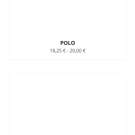
POLO
Rango
18,25
€
-
20,00
€
de
precios:
desde
18,25 €
hasta
20,00 €