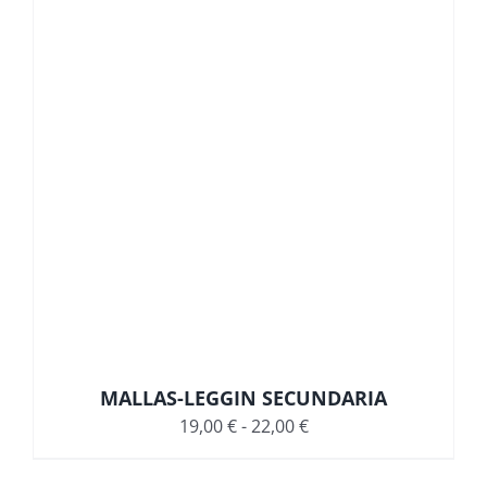
hasta
31,00 €
MALLAS-LEGGIN SECUNDARIA
Rango
19,00
€
-
22,00
€
de
precios: