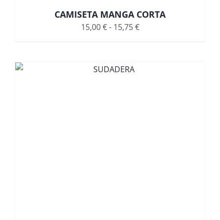
CAMISETA MANGA CORTA
Rango
15,00
€
-
15,75
€
de
precios:
desde
15,00 €
hasta
15,75 €