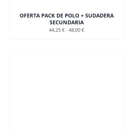
OFERTA PACK DE POLO + SUDADERA
SECUNDARIA
Rango
44,25
€
-
48,00
€
de
precios:
desde
44,25 €
hasta
48,00 €