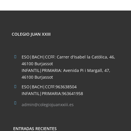
COLEGIO JUAN XXIII
ESO|BACH|CCFF: Carrer d'Isabel la Catòlica, 46,
46100 Burjassot
INFANTIL|PRIMARIA: Avenida Pi i Margall, 47,
46100 Burjassot
ESO|BACH|CCFF:963638504
INFANTIL|PRIMARIA:963641958
admin@colegiojuanxxiii.es
ENTRADAS RECIENTES