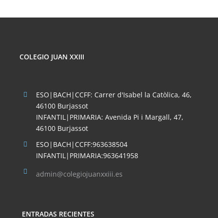
COLEGIO JUAN XXIII
ESO|BACH|CCFF: Carrer d'Isabel la Catòlica, 46,
46100 Burjassot
INFANTIL|PRIMARIA: Avenida Pi i Margall, 47,
46100 Burjassot
ESO|BACH|CCFF:963638504
INFANTIL|PRIMARIA:963641958
admin@colegiojuanxxiii.es
ENTRADAS RECIENTES