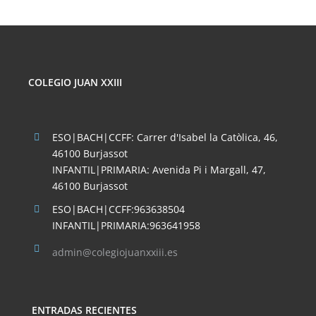
COLEGIO JUAN XXIII
ESO|BACH|CCFF: Carrer d'Isabel la Catòlica, 46,
46100 Burjassot
INFANTIL|PRIMARIA: Avenida Pi i Margall, 47,
46100 Burjassot
ESO|BACH|CCFF:963638504
INFANTIL|PRIMARIA:963641958
admin@colegiojuanxxiii.es
ENTRADAS RECIENTES