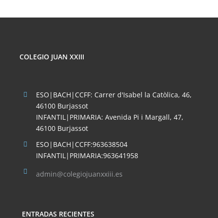
COLEGIO JUAN XXIII
ESO|BACH|CCFF: Carrer d'Isabel la Catòlica, 46,
46100 Burjassot
INFANTIL|PRIMARIA: Avenida Pi i Margall, 47,
46100 Burjassot
ESO|BACH|CCFF:963638504
INFANTIL|PRIMARIA:963641958
admin@colegiojuanxxiii.es
ENTRADAS RECIENTES