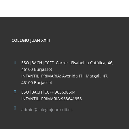
COLEGIO JUAN XXIII
ESO|BACH|CCFF: Carrer d'Isabel la Catòlica, 46,
46100 Burjassot
INFANTIL|PRIMARIA: Avenida Pi i Margall, 47,
46100 Burjassot
ESO|BACH|CCFF:963638504
INFANTIL|PRIMARIA:963641958
admin@colegiojuanxxiii.es