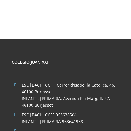
LAS
REDES
SOCIALES
COLEGIO JUAN XXIII
ESO|BACH|CCFF: Carrer d'Isabel la Catòlica, 46,
46100 Burjassot
INFANTIL|PRIMARIA: Avenida Pi i Margall, 47,
46100 Burjassot
ESO|BACH|CCFF:963638504
INFANTIL|PRIMARIA:963641958