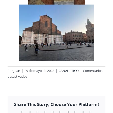
Por
juan
|
29 de mayo de 2023
|
CANAL ÉTICO
|
Comentarios
en
desactivados
ERASMUS
+
CICLOS
FORMATIVOS
Share This Story, Choose Your Platform!
Facebook
X
Reddit
LinkedIn
WhatsApp
Tumblr
Pinterest
Vk
Xing
Correo