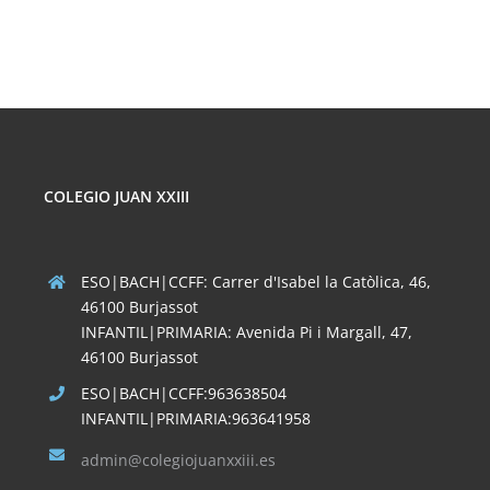
SOCIALES
COLEGIO JUAN XXIII
ESO|BACH|CCFF: Carrer d'Isabel la Catòlica, 46,
46100 Burjassot
INFANTIL|PRIMARIA: Avenida Pi i Margall, 47,
46100 Burjassot
ESO|BACH|CCFF:963638504
INFANTIL|PRIMARIA:963641958
admin@colegiojuanxxiii.es