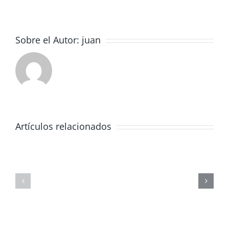
Sobre el Autor:
juan
Artículos relacionados
JORNADA
FORMATIVA
SOBRE
MASTERCLAS
LOS
DE
PELIGROS
FÍSICA
DE
CORPUSCULA
LAS
REDES