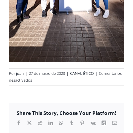
Por
juan
|
27 de marzo de 2023
|
CANAL ÉTICO
|
Comentarios
en
desactivados
XXXIII
OLIMPIADA
MATEMÁTICA
de
Share This Story, Choose Your Platform!
la
SEMCV
Facebook
X
Reddit
LinkedIn
WhatsApp
Tumblr
Pinterest
Vk
Xing
Correo
electrón