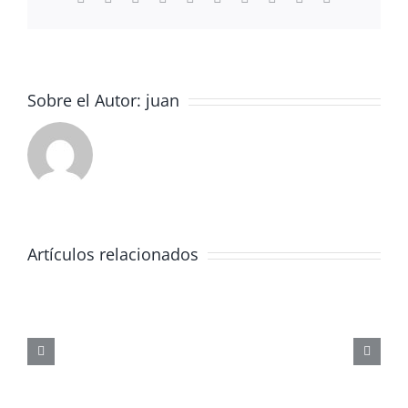
electrónico
AEAT
de
Valencia
Sobre el Autor:
juan
Artículos relacionados
JORNADA
FORMATIVA
SOBRE
LOS
PELIGROS
DE