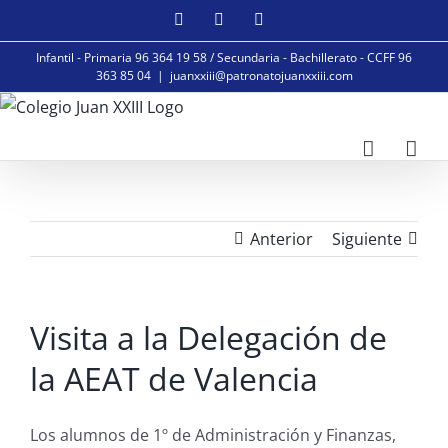
Saltar
Facebook
Instagram
YouTube
al
Infantil - Primaria 96 364 19 58 / Secundaria - Bachillerato - CCFF 96
contenido
363 85 04
|
juanxxiii@patronatojuanxxiii.com
Anterior
Siguiente
Visita a la Delegación de
la AEAT de Valencia
Los
alumnos de 1º de
Administración y Finanzas
,