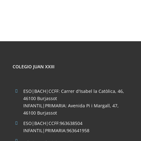
LAS
REDES
SOCIALES
COLEGIO JUAN XXIII
ESO|BACH|CCFF: Carrer d'Isabel la Catòlica, 46,
46100 Burjassot
INFANTIL|PRIMARIA: Avenida Pi i Margall, 47,
46100 Burjassot
ESO|BACH|CCFF:963638504
INFANTIL|PRIMARIA:963641958