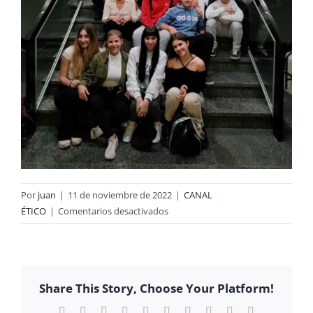
Por
juan
|
11 de noviembre de 2022
|
CANAL
en
ÉTICO
|
Comentarios desactivados
Visita
a
la
Delegación
Share This Story, Choose Your Platform!
de
la
Facebook
X
Reddit
LinkedIn
WhatsApp
Tumblr
Pinterest
Vk
Xing
Correo