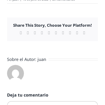
Share This Story, Choose Your Platform!
Facebook
X
Reddit
LinkedIn
WhatsApp
Tumblr
Pinterest
Vk
Xing
Correo
electrónico
Sobre el Autor:
juan
Deja tu comentario
Comentar