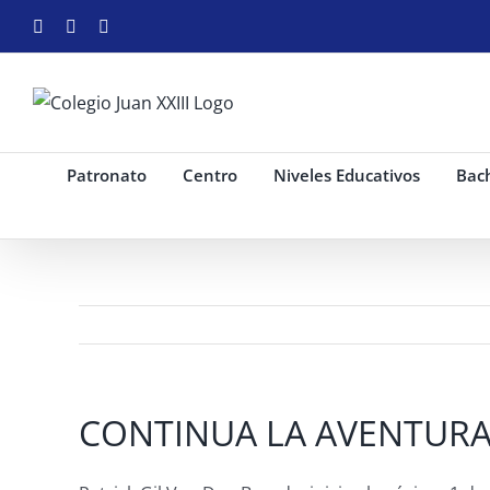
Saltar
Facebook
Instagram
YouTube
al
contenido
Patronato
Centro
Niveles Educativos
Bach
CONTINUA LA AVENTURA