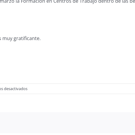
de marzo la Formación en Centros de Trabajo dentro de las 
 muy gratificante.
en
s desactivados
CONTINUA
LA
AVENTURA
ERASMUS+
DE
LOS