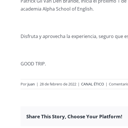
Patrick Gil Van Den Brande, inicia el próximo 1 
academia Alpha School of English.
Disfruta y aprovecha la experiencia, seguro que es
GOOD TRIP.
Por
juan
|
28 de febrero de 2022
|
CANAL ÉTICO
|
Comentario
Share This Story, Choose Your Platform!