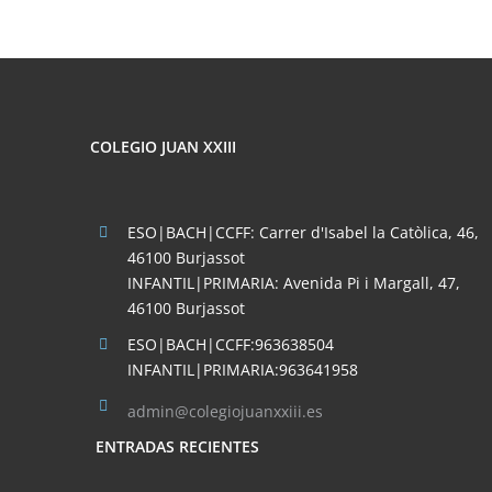
REDES
SOCIALES
COLEGIO JUAN XXIII
ESO|BACH|CCFF: Carrer d'Isabel la Catòlica, 46,
46100 Burjassot
INFANTIL|PRIMARIA: Avenida Pi i Margall, 47,
46100 Burjassot
ESO|BACH|CCFF:963638504
INFANTIL|PRIMARIA:963641958
admin@colegiojuanxxiii.es
ENTRADAS RECIENTES