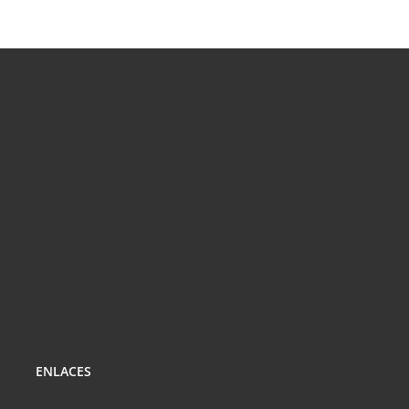
TEUA
VIDA
ENLACES