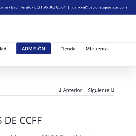
daria - Bachillerato - CCFF 96 363 85 04
|
juanxxiii@patronatojuanxxiii.com
dad
ADMISIÓN
Tienda
Mi cuenta
Anterior
Siguiente
 DE CCFF