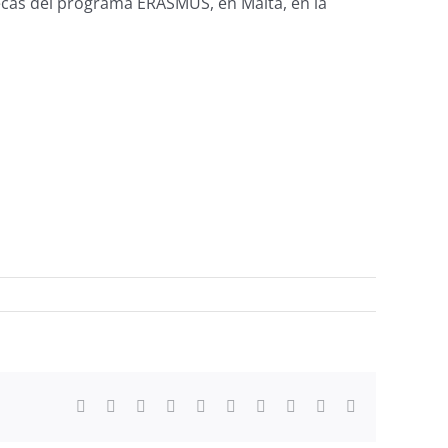
becas del programa ERASMUS, en Malta, en la
Facebook
X
Reddit
LinkedIn
WhatsApp
Tumblr
Pinterest
Vk
Xing
Correo
electrónico