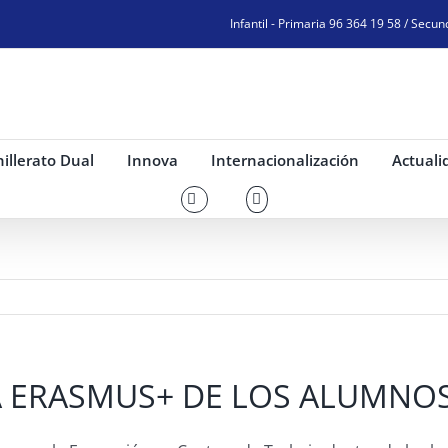
Infantil - Primaria 96 364 19 58 / Secun
illerato Dual
Innova
Internacionalización
Actuali
 ERASMUS+ DE LOS ALUMNOS