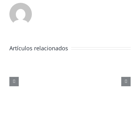
Artículos relacionados
JORNADA
FORMATIVA
SOBRE
LOS
PELIGROS
DE
LAS
REDES
SOCIALES