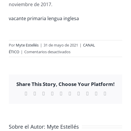
noviembre de 2017.
vacante primaria lengua inglesa
Por
Myte Estellés
|
31 de mayo de 2021
|
CANAL
en
ÉTICO
|
Comentarios desactivados
VACANTE
EN
PRIMARIA
DE
Share This Story, Choose Your Platform!
LENGUA
INGLESA
Facebook
X
Reddit
LinkedIn
WhatsApp
Tumblr
Pinterest
Vk
Xing
Correo
electrónico
Sobre el Autor:
Myte Estellés