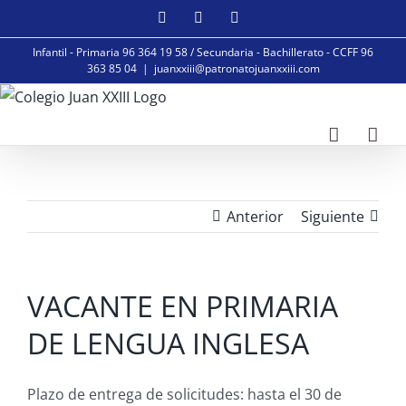
Saltar
Facebook
Instagram
YouTube
al
Infantil - Primaria 96 364 19 58 / Secundaria - Bachillerato - CCFF 96
contenido
363 85 04
|
juanxxiii@patronatojuanxxiii.com
Anterior
Siguiente
VACANTE EN PRIMARIA
DE LENGUA INGLESA
Plazo de entrega de solicitudes: hasta el 30 de