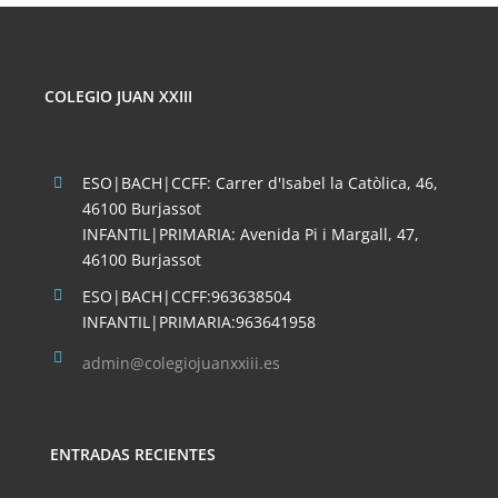
COLEGIO JUAN XXIII
ESO|BACH|CCFF: Carrer d'Isabel la Catòlica, 46,
46100 Burjassot
INFANTIL|PRIMARIA: Avenida Pi i Margall, 47,
46100 Burjassot
ESO|BACH|CCFF:963638504
INFANTIL|PRIMARIA:963641958
admin@colegiojuanxxiii.es
ENTRADAS RECIENTES