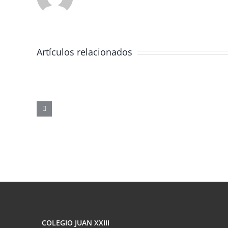
Artículos relacionados
JORNADA
FORMATIVA
SOBRE
LOS
PELIGROS
DE
LAS
REDES
SOCIALES
COLEGIO JUAN XXIII