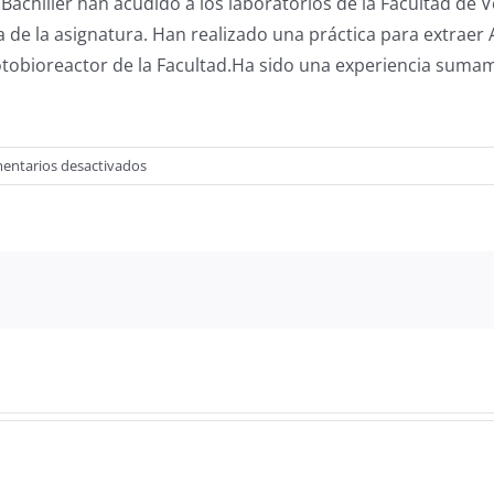
Bachiller han acudido a los laboratorios de la Facultad de V
de la asignatura. Han realizado una práctica para extraer A
 fotobioreactor de la Facultad.Ha sido una experiencia suma
en
entarios desactivados
1º
BACHILLER
VISITA
LOS
LABORATORIOS
DE
LA
FACULTAD
DE
VETERINARIA