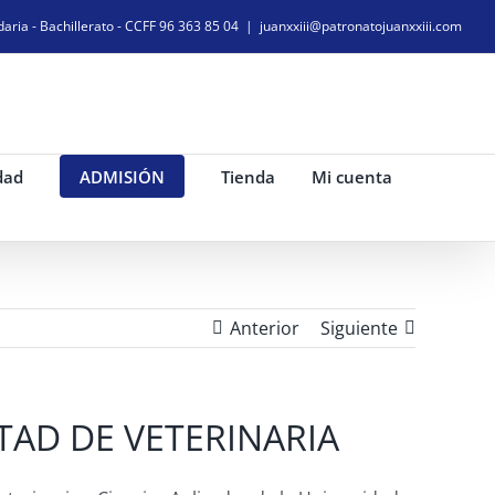
daria - Bachillerato - CCFF 96 363 85 04
|
juanxxiii@patronatojuanxxiii.com
dad
ADMISIÓN
Tienda
Mi cuenta
Anterior
Siguiente
TAD DE VETERINARIA