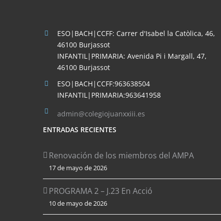
ESO|BACH|CCFF: Carrer d'Isabel la Catòlica, 46,
46100 Burjassot
INFANTIL|PRIMARIA: Avenida Pi i Margall, 47,
46100 Burjassot
ESO|BACH|CCFF:963638504
INFANTIL|PRIMARIA:963641958
admin@colegiojuanxxiii.es
ENTRADAS RECIENTES
Renovación de los miembros del AMPA
17 de mayo de 2026
PROGRAMA 2 – J.23 En Acció
10 de mayo de 2026