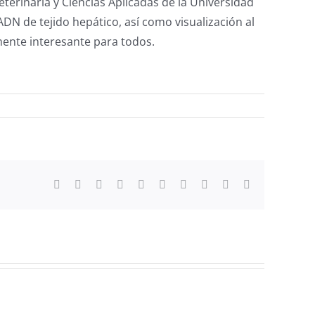
eterinaria y Ciencias Aplicadas de la Universidad
DN de tejido hepático, así como visualización al
mente interesante para todos.
Facebook
X
Reddit
LinkedIn
WhatsApp
Tumblr
Pinterest
Vk
Xing
Correo
electrónico