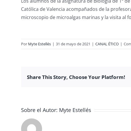
Los alumnos de la asignatura de Biología de 1º de 
Católica de Valencia acompañados de la profesora 
microscopio de microalgas marinas y la visita al
Por
Myte Estellés
|
31 de mayo de 2021
|
CANAL ÉTICO
|
Com
Share This Story, Choose Your Platform!
Sobre el Autor:
Myte Estellés