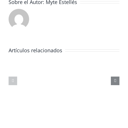
Sobre el Autor:
Myte Estellés
Artículos relacionados
JORNADA
FORMATIVA
SOBRE
MASTERCLAS
LOS
DE
PELIGROS
FÍSICA
DE
CORPUSCULA
LAS
REDES
SOCIALES