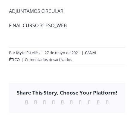
ADJUNTAMOS CIRCULAR
FINAL CURSO 3º ESO_WEB
Por
Myte Estellés
|
27 de mayo de 2021
|
CANAL
en
ÉTICO
|
Comentarios desactivados
VIAJE
FIN
DE
CURSO
Share This Story, Choose Your Platform!
3º
ESO
Facebook
X
Reddit
LinkedIn
WhatsApp
Tumblr
Pinterest
Vk
Xing
Correo
electrónico