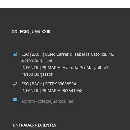
COLEGIO JUAN XXIII
ESO|BACH|CCFF: Carrer d'Isabel la Catòlica, 46,
46100 Burjassot
INFANTIL|PRIMARIA: Avenida Pi i Margall, 47,
46100 Burjassot
ESO|BACH|CCFF:963638504
INFANTIL|PRIMARIA:963641958
admin@colegiojuanxxiii.es
ENTRADAS RECIENTES