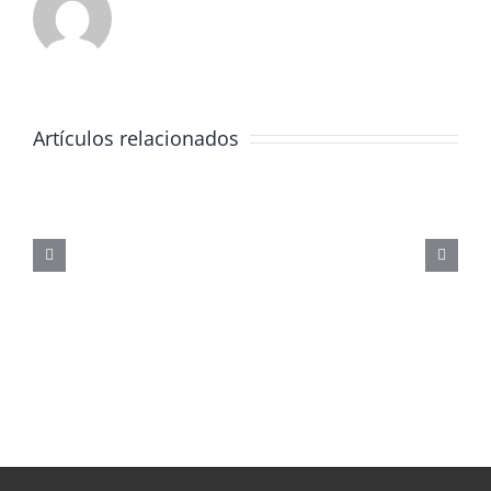
Artículos relacionados
JORNADA
FORMATIVA
SOBRE
LOS
PELIGROS
DE
LAS
REDES
SOCIALES