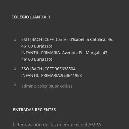
COLEGIO JUAN XXIII
ESO|BACH|CCFF: Carrer d'Isabel la Catòlica, 46,
46100 Burjassot
INFANTIL|PRIMARIA: Avenida Pi i Margall, 47,
46100 Burjassot
ESO|BACH|CCFF:963638504
INFANTIL|PRIMARIA:963641958
admin@colegiojuanxxiii.es
ENTRADAS RECIENTES
Renovación de los miembros del AMPA