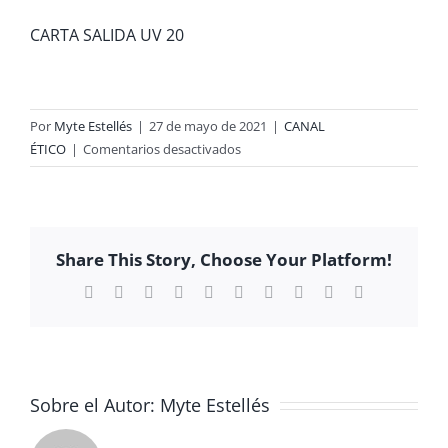
CARTA SALIDA UV 20
Por
Myte Estellés
|
27 de mayo de 2021
|
CANAL
en
ÉTICO
|
Comentarios desactivados
SALIDA
UV
(2º
BACH
Share This Story, Choose Your Platform!
Y
CFGS)
Facebook
X
Reddit
LinkedIn
WhatsApp
Tumblr
Pinterest
Vk
Xing
Correo
electrónico
Sobre el Autor:
Myte Estellés