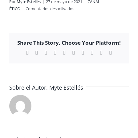
Por
Myte Estellés
|
27 de mayo de 2021
|
CANAL
en
ÉTICO
|
Comentarios desactivados
Tarde
de
juguetes
Share This Story, Choose Your Platform!
Facebook
X
Reddit
LinkedIn
WhatsApp
Tumblr
Pinterest
Vk
Xing
Correo
electrónico
Sobre el Autor:
Myte Estellés