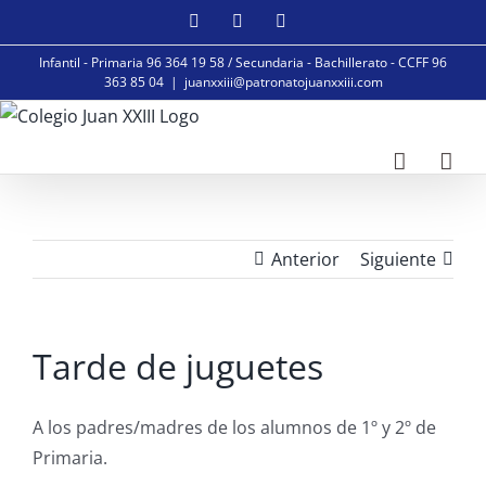
Saltar
Facebook
Instagram
YouTube
al
Infantil - Primaria 96 364 19 58 / Secundaria - Bachillerato - CCFF 96
contenido
363 85 04
|
juanxxiii@patronatojuanxxiii.com
Anterior
Siguiente
Tarde de juguetes
A los padres/madres de los alumnos de 1º y 2º de
Primaria.