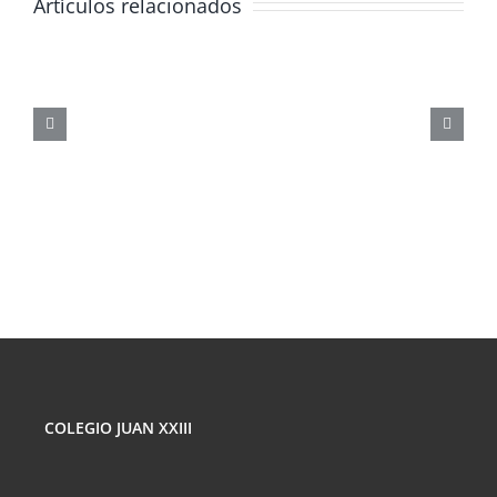
Artículos relacionados
JORNADA
FORMATIVA
SOBRE
LOS
PELIGROS
DE
LAS
REDES
SOCIALES
COLEGIO JUAN XXIII