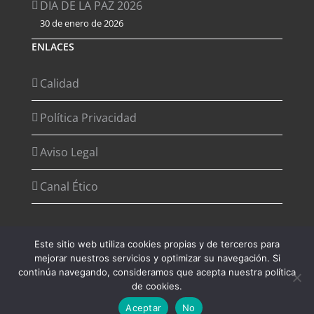
DIA DE LA PAZ 2026
30 de enero de 2026
ENLACES
Calidad
Política Privacidad
Aviso Legal
Canal Ético
Este sitio web utiliza cookies propias y de terceros para
mejorar nuestros servicios y optimizar su navegación. Si
Copyright 2012 - 2026 Desarrollado por
Agencia de Marketing
continúa navegando, consideramos que acepta nuestra política
Digital - Digital2G
de cookies.
Aceptar
No
Facebook
Instagram
YouTube