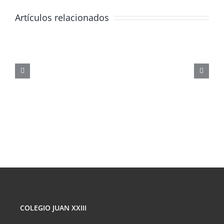
Artículos relacionados
JORNADA
FORMATIVA
SOBRE
LOS
PELIGROS
DE
LAS
REDES
SOCIALES
COLEGIO JUAN XXIII