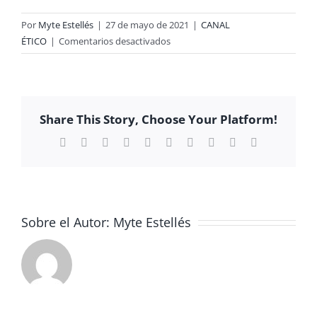
Por
Myte Estellés
|
27 de mayo de 2021
|
CANAL
en
ÉTICO
|
Comentarios desactivados
1ª
ALUMNA
DEL
CENTRO
Share This Story, Choose Your Platform!
CON
BECA
Facebook
X
Reddit
LinkedIn
WhatsApp
Tumblr
Pinterest
Vk
Xing
Correo
electrónico
ERASMUS
EN
EUROPA!!
Sobre el Autor:
Myte Estellés