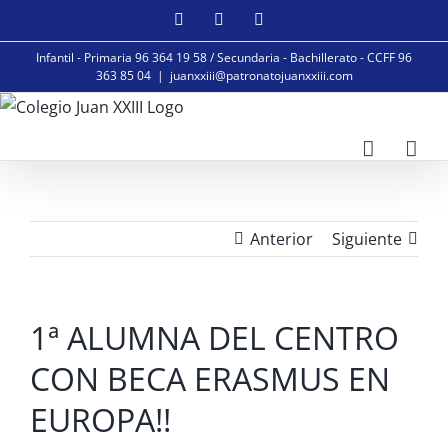
Saltar
Facebook
Instagram
YouTube
al
Infantil - Primaria 96 364 19 58 / Secundaria - Bachillerato - CCFF 96
contenido
363 85 04
|
juanxxiii@patronatojuanxxiii.com
Anterior
Siguiente
1ª ALUMNA DEL CENTRO
CON BECA ERASMUS EN
EUROPA!!