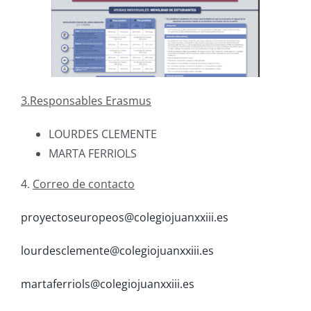
3.Responsables Erasmus
LOURDES CLEMENTE
MARTA FERRIOLS
4.
Correo de contacto
proyectoseuropeos@colegiojuanxxiii.es
l
o
urdesclemente@colegiojuanxxiii.es
martaferriols@colegiojuanxxiii.es