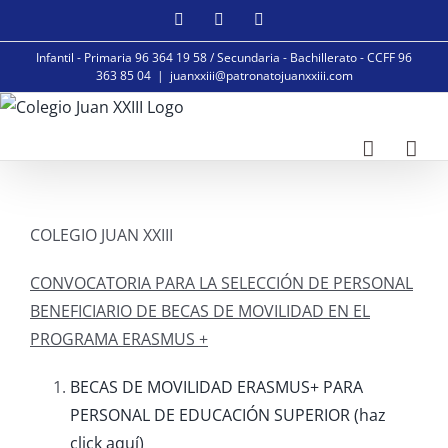
Saltar
Facebook
Instagram
YouTube
al
Infantil - Primaria 96 364 19 58 / Secundaria - Bachillerato - CCFF 96
contenido
363 85 04
|
juanxxiii@patronatojuanxxiii.com
COLEGIO JUAN XXIII
CONVOCATORIA PARA LA SELECCIÓN DE PERSONAL
BENEFICIARIO DE BECAS DE MOVILIDAD EN EL
PROGRAMA ERASMUS +
BECAS DE MOVILIDAD ERASMUS+ PARA
PERSONAL DE EDUCACIÓN SUPERIOR (haz
click aquí)