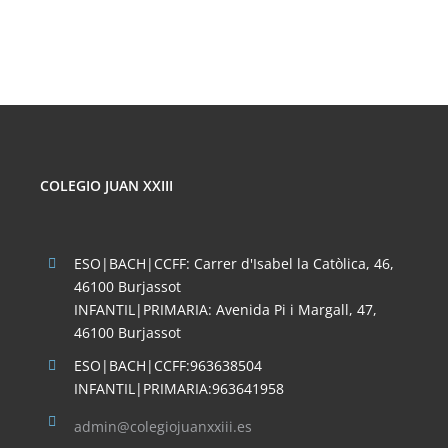
COLEGIO JUAN XXIII
ESO|BACH|CCFF: Carrer d'Isabel la Catòlica, 46,
46100 Burjassot
INFANTIL|PRIMARIA: Avenida Pi i Margall, 47,
46100 Burjassot
ESO|BACH|CCFF:963638504
INFANTIL|PRIMARIA:963641958
admin@colegiojuanxxiii.es