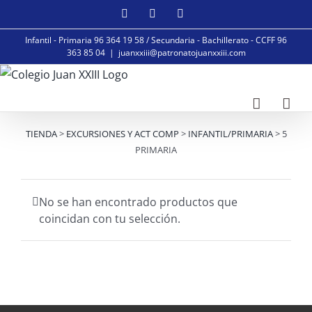
Saltar
Facebook
Instagram
YouTube
al
Infantil - Primaria 96 364 19 58 / Secundaria - Bachillerato - CCFF 96
contenido
363 85 04
|
juanxxiii@patronatojuanxxiii.com
TIENDA
>
EXCURSIONES Y ACT COMP
>
INFANTIL/PRIMARIA
> 5
PRIMARIA
No se han encontrado productos que
coincidan con tu selección.