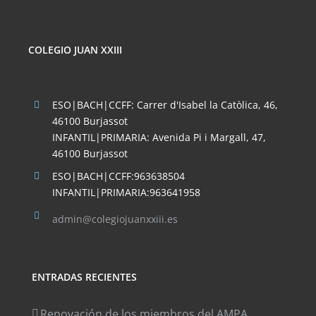
COLEGIO JUAN XXIII
ESO|BACH|CCFF: Carrer d'Isabel la Catòlica, 46,
46100 Burjassot
INFANTIL|PRIMARIA: Avenida Pi i Margall, 47,
46100 Burjassot
ESO|BACH|CCFF:963638504
INFANTIL|PRIMARIA:963641958
admin@colegiojuanxxiii.es
ENTRADAS RECIENTES
Renovación de los miembros del AMPA