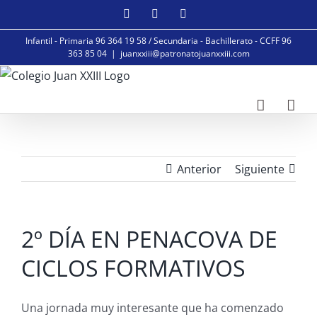
Saltar
Facebook
Instagram
YouTube
al
Infantil - Primaria 96 364 19 58 / Secundaria - Bachillerato - CCFF 96
contenido
363 85 04
|
juanxxiii@patronatojuanxxiii.com
Anterior
Siguiente
2º DÍA EN PENACOVA DE
CICLOS FORMATIVOS
Una jornada muy interesante que ha comenzado