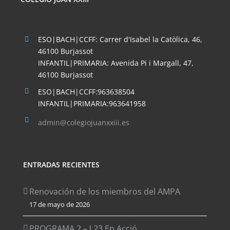
ESO|BACH|CCFF: Carrer d'Isabel la Catòlica, 46,
46100 Burjassot
INFANTIL|PRIMARIA: Avenida Pi i Margall, 47,
46100 Burjassot
ESO|BACH|CCFF:963638504
INFANTIL|PRIMARIA:963641958
admin@colegiojuanxxiii.es
ENTRADAS RECIENTES
Renovación de los miembros del AMPA
17 de mayo de 2026
PROGRAMA 2 – J.23 En Acció