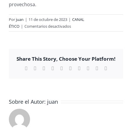
provechosa.
Por
juan
|
11 de octubre de 2023
|
CANAL
en
ÉTICO
|
Comentarios desactivados
2º
DÍA
EN
PENACOVA
Share This Story, Choose Your Platform!
DE
CICLOS
Facebook
X
Reddit
LinkedIn
WhatsApp
Tumblr
Pinterest
Vk
Xing
Correo
electrónico
FORMATIVOS
Sobre el Autor:
juan