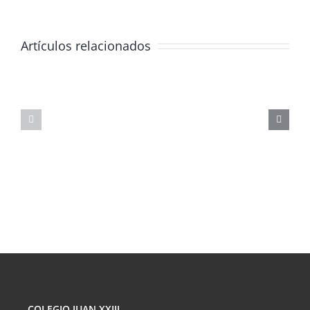
Artículos relacionados
JORNADA
FORMATIVA
SOBRE
MASTERCLAS
LOS
DE
PELIGROS
FÍSICA
DE
CORPUSCULA
LAS
REDES
SOCIALES
COLEGIO JUAN XXIII