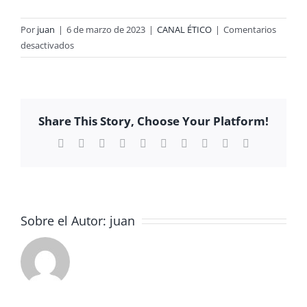
Por
juan
|
6 de marzo de 2023
|
CANAL ÉTICO
|
Comentarios
en
desactivados
ALUMNOS
DE
1º
BACHILLER
Share This Story, Choose Your Platform!
B
VISITAN
Facebook
X
Reddit
LinkedIn
WhatsApp
Tumblr
Pinterest
Vk
Xing
Correo
electrónico
LA
PARROQUIA
DE
SAN
JOSÉ
Sobre el Autor:
juan
OBRERO