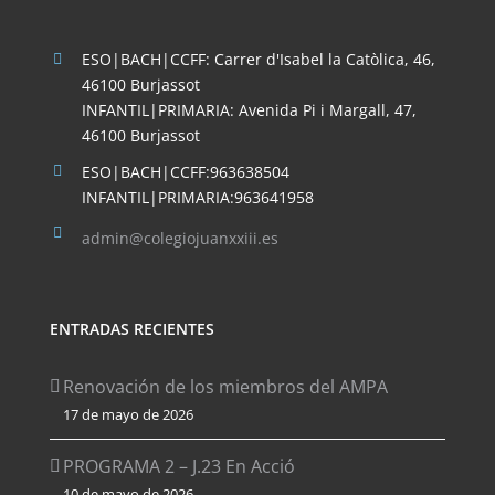
ESO|BACH|CCFF: Carrer d'Isabel la Catòlica, 46,
46100 Burjassot
INFANTIL|PRIMARIA: Avenida Pi i Margall, 47,
46100 Burjassot
ESO|BACH|CCFF:963638504
INFANTIL|PRIMARIA:963641958
admin@colegiojuanxxiii.es
ENTRADAS RECIENTES
Renovación de los miembros del AMPA
17 de mayo de 2026
PROGRAMA 2 – J.23 En Acció
10 de mayo de 2026