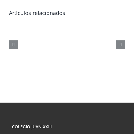
Artículos relacionados
JORNADA
FORMATIVA
SOBRE
LOS
PELIGROS
DE
LAS
REDES
SOCIALES
COLEGIO JUAN XXIII