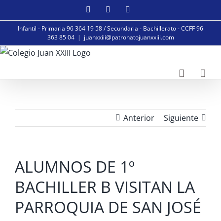
Saltar
Facebook
Instagram
YouTube
al
Infantil - Primaria 96 364 19 58 / Secundaria - Bachillerato - CCFF 96
contenido
363 85 04
|
juanxxiii@patronatojuanxxiii.com
Anterior
Siguiente
ALUMNOS DE 1º
BACHILLER B VISITAN LA
PARROQUIA DE SAN JOSÉ