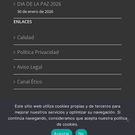
DIA DE LA PAZ 2026
30 de enero de 2026
ENLACES
Calidad
Política Privacidad
Aviso Legal
Canal Ético
Este sitio web utiliza cookies propias y de terceros para
mejorar nuestros servicios y optimizar su navegación. Si
Copyright 2012 - 2026 Desarrollado por
Agencia de Marketing
continúa navegando, consideramos que acepta nuestra política
Digital - Digital2G
de cookies.
Aceptar
No
Facebook
Instagram
YouTube