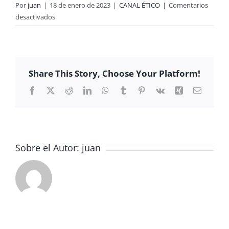
Por
juan
|
18 de enero de 2023
|
CANAL ÉTICO
|
Comentarios
en
desactivados
Historia
del
Arte
de
Share This Story, Choose Your Platform!
2º
de
Facebook
X
Reddit
LinkedIn
WhatsApp
Tumblr
Pinterest
Vk
Xing
Correo
electrón
Bachiller
Sobre el Autor:
juan