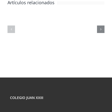
Artículos relacionados
JORNADA
FORMATIVA
SOBRE
MASTERCLAS
LOS
DE
PELIGROS
FÍSICA
DE
CORPUSCULA
LAS
REDES
SOCIALES
COLEGIO JUAN XXIII