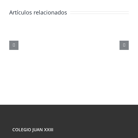
Artículos relacionados
JORNADA
FORMATIVA
SOBRE
LOS
PELIGROS
DE
LAS
REDES
SOCIALES
COLEGIO JUAN XXIII