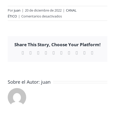
Por
juan
|
20 de diciembre de 2022
|
CANAL
en
ÉTICO
|
Comentarios desactivados
CHARLA_PSEUDOCIENCIAS
Y
PSEUDOTERAPIAS
Share This Story, Choose Your Platform!
Facebook
X
Reddit
LinkedIn
WhatsApp
Tumblr
Pinterest
Vk
Xing
Correo
electrónico
Sobre el Autor:
juan