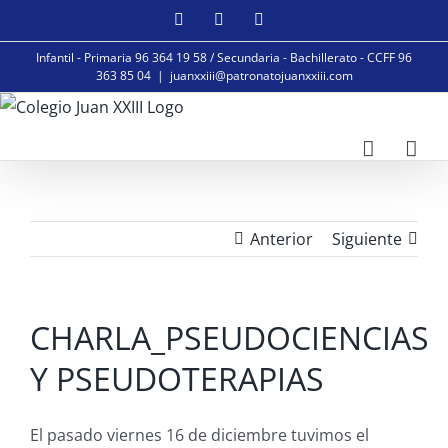
Saltar
Facebook
Instagram
YouTube
al
Infantil - Primaria 96 364 19 58 / Secundaria - Bachillerato - CCFF 96
contenido
363 85 04
|
juanxxiii@patronatojuanxxiii.com
Anterior
Siguiente
CHARLA_PSEUDOCIENCIAS
Y PSEUDOTERAPIAS
El pasado viernes 16 de diciembre tuvimos el