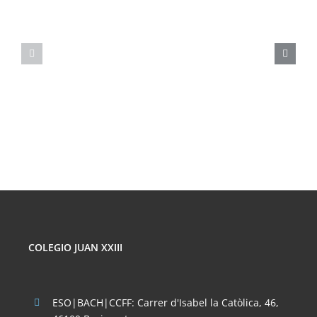
JORNADA
FORMATIVA
SOBRE
MASTERCLAS
LOS
DE
PELIGROS
FÍSICA
DE
CORPUSCULA
LAS
REDES
SOCIALES
COLEGIO JUAN XXIII
ESO|BACH|CCFF: Carrer d'Isabel la Catòlica, 46,