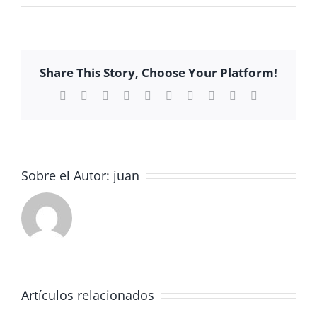
Descubre
nuestro
Belén
Share This Story, Choose Your Platform!
Facebook
X
Reddit
LinkedIn
WhatsApp
Tumblr
Pinterest
Vk
Xing
Correo
electrónico
Sobre el Autor:
juan
Artículos relacionados