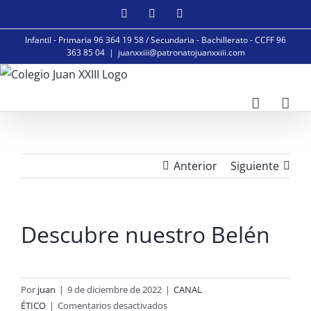
Saltar
Facebook
Instagram
YouTube
al
Infantil - Primaria 96 364 19 58 / Secundaria - Bachillerato - CCFF 96
contenido
363 85 04
|
juanxxiii@patronatojuanxxiii.com
Anterior
Siguiente
Descubre nuestro Belén
Por
juan
|
9 de diciembre de 2022
|
CANAL
en
ÉTICO
|
Comentarios desactivados