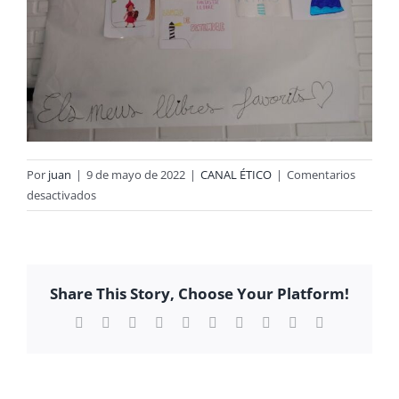
Por
juan
|
9 de mayo de 2022
|
CANAL ÉTICO
|
Comentarios
en
desactivados
3R
ESO
B
–
Share This Story, Choose Your Platform!
DIA
DEL
Facebook
X
Reddit
LinkedIn
WhatsApp
Tumblr
Pinterest
Vk
Xing
Correo
electrónico
LLIBRE