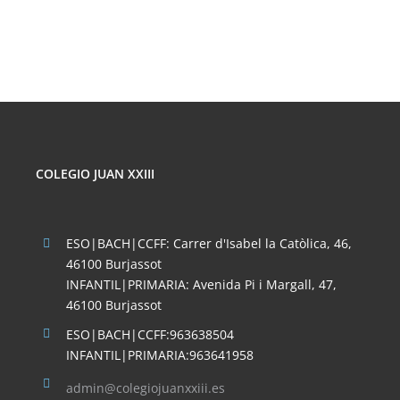
REDES
SOCIALES
COLEGIO JUAN XXIII
ESO|BACH|CCFF: Carrer d'Isabel la Catòlica, 46,
46100 Burjassot
INFANTIL|PRIMARIA: Avenida Pi i Margall, 47,
46100 Burjassot
ESO|BACH|CCFF:963638504
INFANTIL|PRIMARIA:963641958
admin@colegiojuanxxiii.es