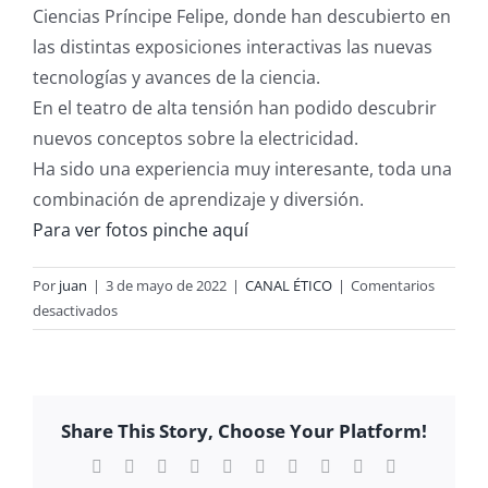
Ciencias Príncipe Felipe, donde han descubierto en
las distintas exposiciones interactivas las nuevas
tecnologías y avances de la ciencia.
En el teatro de alta tensión han podido descubrir
nuevos conceptos sobre la electricidad.
Ha sido una experiencia muy interesante, toda una
combinación de aprendizaje y diversión.
Para ver fotos pinche aquí
Por
juan
|
3 de mayo de 2022
|
CANAL ÉTICO
|
Comentarios
en
desactivados
MUSEO
DE
LAS
CIENCIAS
Share This Story, Choose Your Platform!
PRÍNCIPE
FELIPE
Facebook
X
Reddit
LinkedIn
WhatsApp
Tumblr
Pinterest
Vk
Xing
Correo
electrónico
–