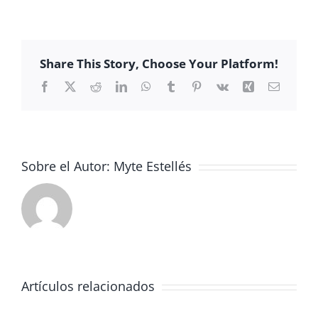
Salida
Extraescolar.
Alumnos
2º
Share This Story, Choose Your Platform!
de
Bachillerato.
Facebook
X
Reddit
LinkedIn
WhatsApp
Tumblr
Pinterest
Vk
Xing
Correo
electrón
Sobre el Autor:
Myte Estellés
Artículos relacionados
JORNADA