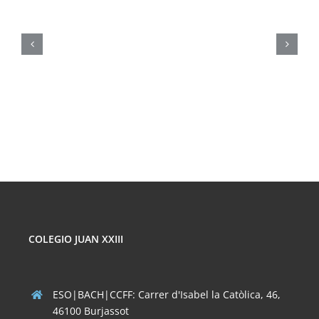
FORMATIVA
SOBRE
LOS
PELIGROS
DE
LAS
REDES
SOCIALES
COLEGIO JUAN XXIII
ESO|BACH|CCFF: Carrer d'Isabel la Catòlica, 46,
46100 Burjassot