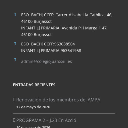
ESO|BACH|CCFF: Carrer d'Isabel la Catòlica, 46,
46100 Burjassot
INFANTIL|PRIMARIA: Avenida Pi i Margall, 47,
46100 Burjassot
ESO|BACH|CCFF:963638504
INFANTIL|PRIMARIA:963641958
admin@colegiojuanxxiii.es
ENTRADAS RECIENTES
Renovación de los miembros del AMPA
17 de mayo de 2026
PROGRAMA 2 – J.23 En Acció
10 de mayo de 2026