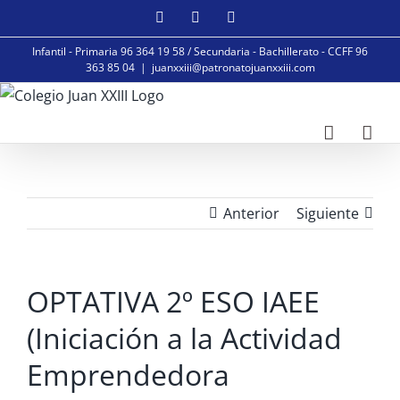
Saltar
Facebook
Instagram
YouTube
al
Infantil - Primaria 96 364 19 58 / Secundaria - Bachillerato - CCFF 96
contenido
363 85 04
|
juanxxiii@patronatojuanxxiii.com
Anterior
Siguiente
OPTATIVA 2º ESO IAEE
(Iniciación a la Actividad
Emprendedora