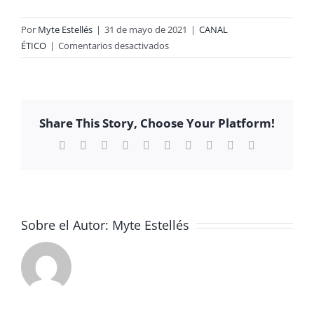
Por
Myte Estellés
|
31 de mayo de 2021
|
CANAL
en
ÉTICO
|
Comentarios desactivados
OPTATIVA
2º
ESO
IAEE
Share This Story, Choose Your Platform!
(Iniciación
a
Facebook
X
Reddit
LinkedIn
WhatsApp
Tumblr
Pinterest
Vk
Xing
Correo
electrónico
la
Actividad
Emprendedora
Empresarial)
Sobre el Autor:
Myte Estellés