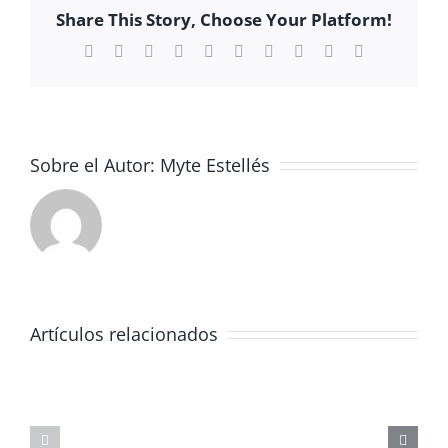
Share This Story, Choose Your Platform!
Facebook
X
Reddit
LinkedIn
WhatsApp
Tumblr
Pinterest
Vk
Xing
Correo
electrónico
Sobre el Autor:
Myte Estellés
Artículos relacionados
JORNADA
FORMATIVA
SOBRE
MASTERCLAS
LOS