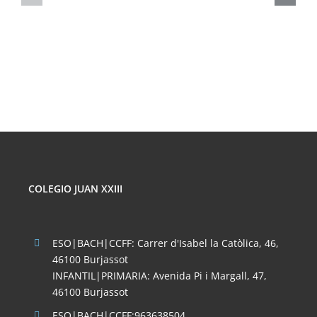
DE
PELIGROS
FÍSICA
DE
CORPUSCULA
LAS
REDES
SOCIALES
COLEGIO JUAN XXIII
ESO|BACH|CCFF: Carrer d'Isabel la Catòlica, 46,
46100 Burjassot
INFANTIL|PRIMARIA: Avenida Pi i Margall, 47,
46100 Burjassot
ESO|BACH|CCFF:963638504