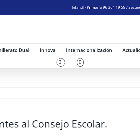
Infantil - Primaria 96 364 19 58 / Secun
illerato Dual
Innova
Internacionalización
Actuali
tes al Consejo Escolar.