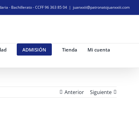
daria - Bachillerato - CCFF 96 363 85 04
|
juanxxiii@patronatojuanxxiii.com
dad
ADMISIÓN
Tienda
Mi cuenta
Anterior
Siguiente