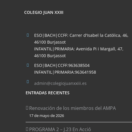
COLEGIO JUAN XXIII
ESO|BACH|CCFF: Carrer d'Isabel la Catòlica, 46,
46100 Burjassot
INFANTIL|PRIMARIA: Avenida Pi i Margall, 47,
46100 Burjassot
ESO|BACH|CCFF:963638504
INFANTIL|PRIMARIA:963641958
admin@colegiojuanxxiii.es
ENTRADAS RECIENTES
Renovación de los miembros del AMPA
17 de mayo de 2026
PROGRAMA 2 – J.23 En Acció