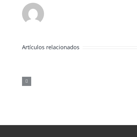
Artículos relacionados
JORNADA
FORMATIVA
SOBRE
LOS
PELIGROS
DE
LAS
REDES
SOCIALES