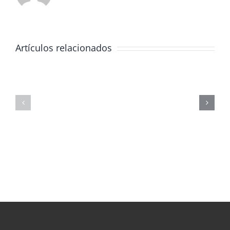
Artículos relacionados
JORNADA
FORMATIVA
SOBRE
MASTERCLAS
LOS
DE
PELIGROS
FÍSICA
DE
CORPUSCULA
LAS
REDES
SOCIALES