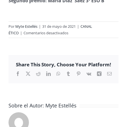
Segundo premio: María Díaz Sáez 3º ESO B
Por
Myte Estellés
|
31 de mayo de 2021
|
CANAL
en
ÉTICO
|
Comentarios desactivados
CONCURSO
POSTALES
NAVIDEÑAS
ESO-
Share This Story, Choose Your Platform!
BACHILLER-
CICLOS
Facebook
X
Reddit
LinkedIn
WhatsApp
Tumblr
Pinterest
Vk
Xing
Correo
electrón
FORMATIVOS
Sobre el Autor:
Myte Estellés