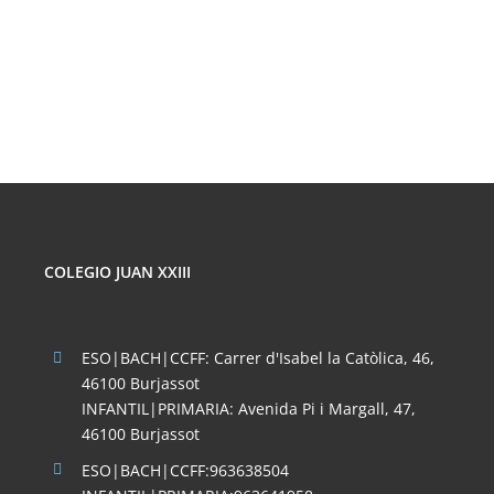
FÍSICA
DE
CORPUSCULA
LAS
REDES
SOCIALES
COLEGIO JUAN XXIII
ESO|BACH|CCFF: Carrer d'Isabel la Catòlica, 46,
46100 Burjassot
INFANTIL|PRIMARIA: Avenida Pi i Margall, 47,
46100 Burjassot
ESO|BACH|CCFF:963638504