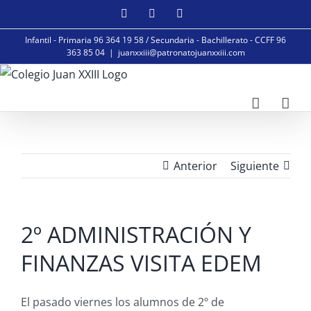
Saltar
Facebook
Instagram
YouTube
al
Infantil - Primaria 96 364 19 58 / Secundaria - Bachillerato - CCFF 96
contenido
363 85 04
|
juanxxiii@patronatojuanxxiii.com
Anterior
Siguiente
2º ADMINISTRACIÓN Y
FINANZAS VISITA EDEM
El pasado viernes los alumnos de 2º de