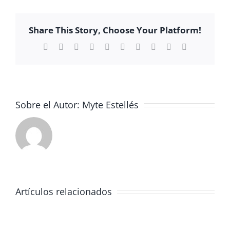
DE
ADMINISTRACIÓN
Share This Story, Choose Your Platform!
Y
GESTIÓN
Facebook
X
Reddit
LinkedIn
WhatsApp
Tumblr
Pinterest
Vk
Xing
Correo
electrónico
(FAG)
Sobre el Autor:
Myte Estellés
Artículos relacionados
JORNADA
FORMATIVA