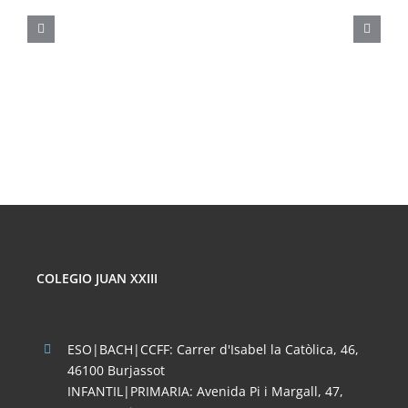
SOBRE
LOS
PELIGROS
DE
LAS
REDES
SOCIALES
COLEGIO JUAN XXIII
ESO|BACH|CCFF: Carrer d'Isabel la Catòlica, 46,
46100 Burjassot
INFANTIL|PRIMARIA: Avenida Pi i Margall, 47,