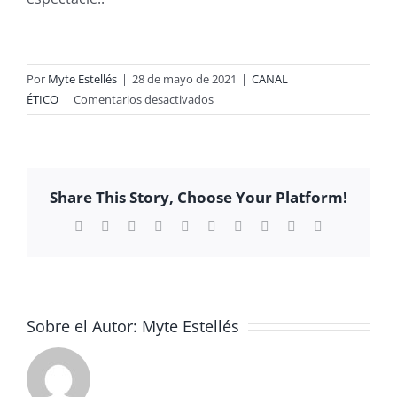
Por
Myte Estellés
|
28 de mayo de 2021
|
CANAL
en
ÉTICO
|
Comentarios desactivados
TEATREVEIXES?
Share This Story, Choose Your Platform!
Facebook
X
Reddit
LinkedIn
WhatsApp
Tumblr
Pinterest
Vk
Xing
Correo
electrónico
Sobre el Autor:
Myte Estellés