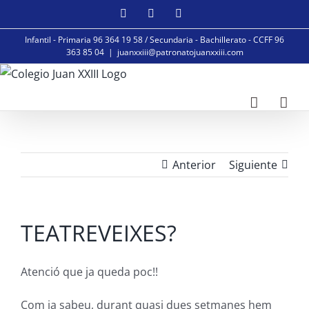
Saltar
Facebook
Instagram
YouTube
al
Infantil - Primaria 96 364 19 58 / Secundaria - Bachillerato - CCFF 96
contenido
363 85 04
|
juanxxiii@patronatojuanxxiii.com
Anterior
Siguiente
TEATREVEIXES?
Atenció que ja queda poc!!
Com ja sabeu, durant quasi dues setmanes hem