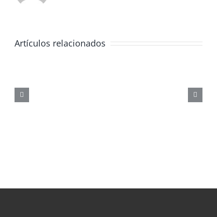
Artículos relacionados
JORNADA
FORMATIVA
SOBRE
LOS
PELIGROS
DE
LAS
REDES
SOCIALES