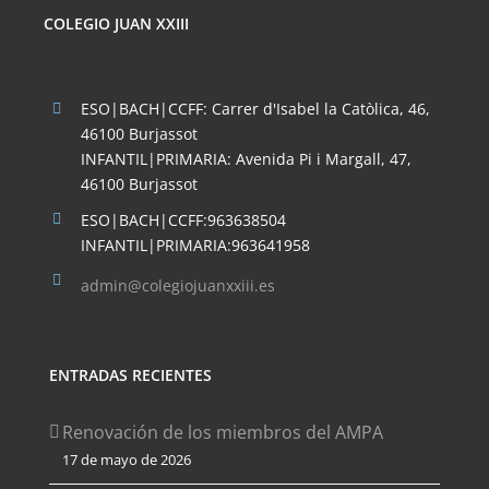
COLEGIO JUAN XXIII
ESO|BACH|CCFF: Carrer d'Isabel la Catòlica, 46,
46100 Burjassot
INFANTIL|PRIMARIA: Avenida Pi i Margall, 47,
46100 Burjassot
ESO|BACH|CCFF:963638504
INFANTIL|PRIMARIA:963641958
admin@colegiojuanxxiii.es
ENTRADAS RECIENTES
Renovación de los miembros del AMPA
17 de mayo de 2026